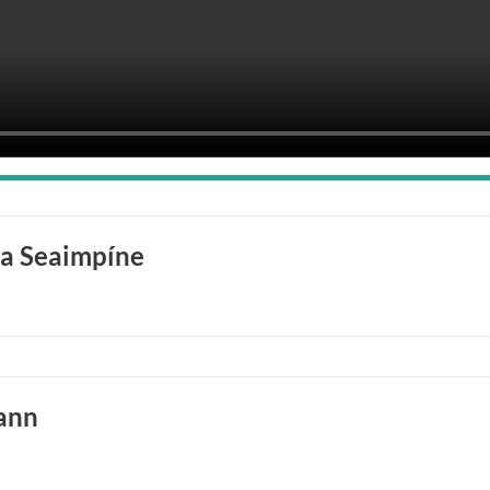
ta Seaimpíne
eann