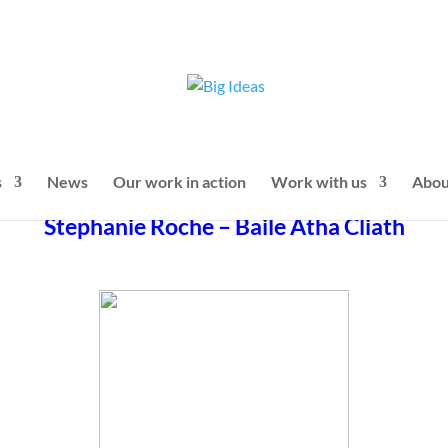
Gan Bhacainní
s
News
Our work in action
Work with us
Abou
Stephanie Roche – Baile Átha Cliath