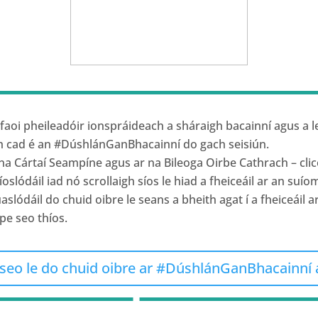
faoi pheileadóir ionspráideach a sháraigh bacainní agus a l
h cad é an #DúshlánGanBhacainní do gach seisiún.
 na Cártaí Seampíne agus ar na Bileoga Oirbe Cathrach – clic
oslódáil iad nó scrollaigh síos le hiad a fheiceáil ar an suío
lódáil do chuid oibre le seans a bheith agat í a fheiceáil a
ipe seo thíos.
nseo le do chuid oibre ar #DúshlánGanBhacainní 