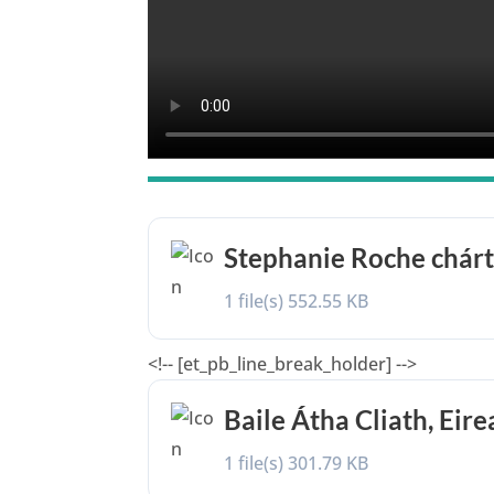
Stephanie Roche chár
1 file(s)
552.55 KB
<!-- [et_pb_line_break_holder] -->
Baile Átha Cliath, Eir
1 file(s)
301.79 KB