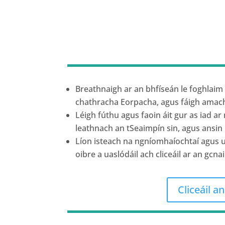
Breathnaigh ar an bhfíseán le foghlaim 
chathracha Eorpacha, agus fáigh amac
Léigh fúthu agus faoin áit gur as iad ar
leathnach an tSeaimpín sin, agus ansin í
Líon isteach na ngníomhaíochtaí agus uas
oibre a uaslódáil ach cliceáil ar an gcna
Cliceáil a