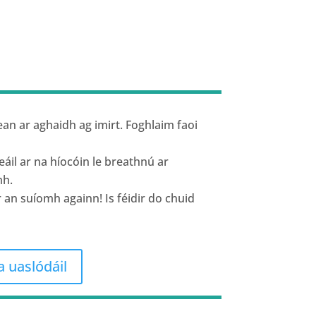
ean ar aghaidh ag imirt. Foghlaim faoi
eáil ar na híocóin le breathnú ar
mh.
r an suíomh againn! Is féidir do chuid
a uaslódáil